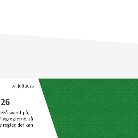
07. juli 2026
026
Sommerhilsen fra f
deFå svaret på,
Sommerhilsen fra formanden.
flagreglerne, så
e regler, der kan