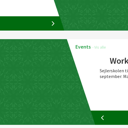
Læs mere
14. august 2026
Events
- Vis alle
orkshop "Natsejlads"
Work
byder workshop fredag d. 14. august:
Sejlerskolen t
september: Ma
Læs mere