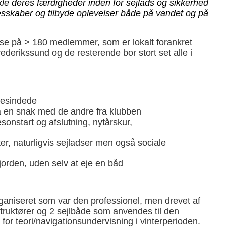
kle deres færdigheder inden for sejlads og sikkerhed
lesskaber og tilbyde oplevelser både på vandet og på
se på > 180 medlemmer, som er lokalt forankret
rikssund og de resterende bor stort set alle i
igesindede
å en snak med de andre fra klubben
nstart og afslutning, nytårskur,
eter, naturligvis sejladser men også sociale
orden, uden selv at eje en båd
ganiseret som var den professionel, men drevet af
instruktører og 2 sejlbåde som anvendes til den
for teori/navigationsundervisning i vinterperioden.