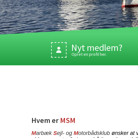
Nyt medlem?
Opret en profil her.
Hvem er
MSM
M
arbæk
S
ejl- og
M
otorbådsklub
ønsker at 