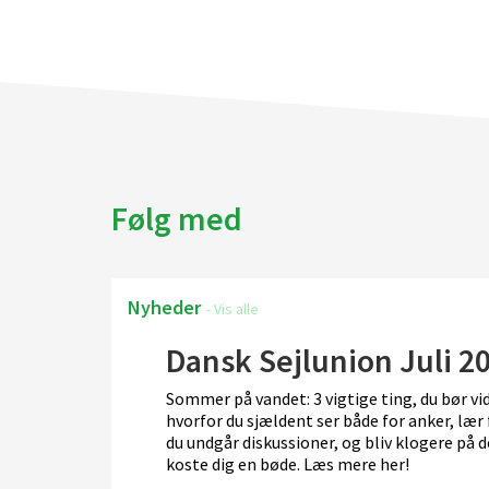
Følg med
21. juli 2026
Nyheder
- Vis alle
Dansk Sejlunion Juli 2
Sommer på vandet: 3 vigtige ting, du bør vi
llem Danmark
hvorfor du sjældent ser både for anker, lær 
om øst for
du undgår diskussioner, og bliv klogere på d
koste dig en bøde. Læs mere her!