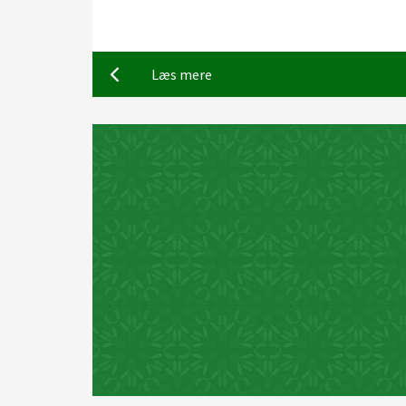
Læs mere
08. september 2026
hop "Mand overbord"
W
der workshop tirsdag d. 8.
Sejlerskolen til
over bord (MOB) med dykker.
Natsejlads
Læs mere