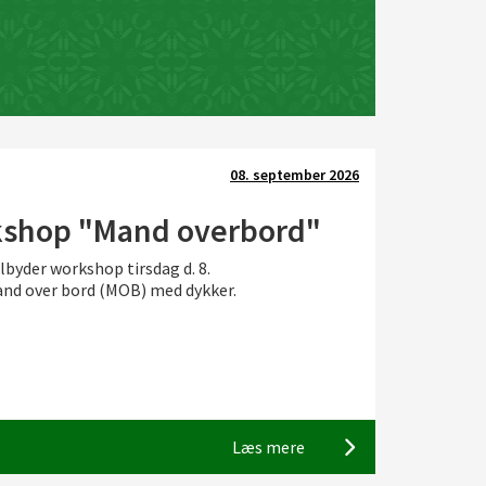
Læs mere
08. september 2026
shop "Mand overbord"
ilbyder workshop tirsdag d. 8.
Sejlerskolen
nd over bord (MOB) med dykker.
Natsejlads
Læs mere