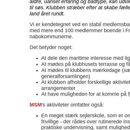
aldre, uanset erfaring og bådtype, kan udvi
til søs. Klubben stræber efter at skabe fæl
land året rundt.
Vi er kendetegnet ved en stabil medlemsba
med mere end 100 medlemmer boende i Frede
nabokommunerne.
Det betyder noget:
At dele den maritime interesse med l
At mødes på klubhusets terrasse og f
At mødes til klubbens mærkedage (sæso
generalforsamlingen)
At klubben afholder forskellige aktivit
arrangementer
At have muligheden for at komme på fj
MSM
's aktiviteter omfatter også:
En meget stærk sejlerskole, som er or
frivillige - der rådes over rutinerede 
praktiske undervisning, samt mulighed 