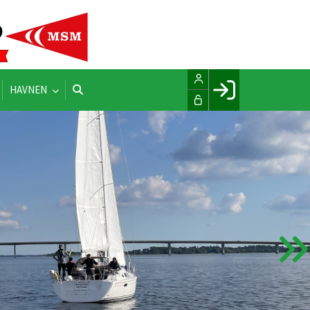
HAVNEN
Facebook login
Husk mig
Glemt password
Opret profil
LOG IND