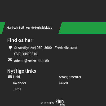
Instagram
Marbæk Sejl- og Motorbådsklub
Find os her
Strandlystvej 26D, 3600 - Frederikssund
CVR: 34499810
admin@msm-klub.dk
Nyttige links
Hold
Arrangementer
Kalender
Galleri
Tema