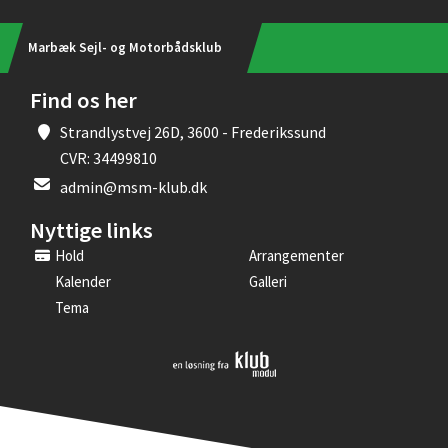
Marbæk Sejl- og Motorbådsklub
Find os her
Strandlystvej 26D, 3600 - Frederikssund
CVR: 34499810
admin@msm-klub.dk
Nyttige links
Hold
Arrangementer
Kalender
Galleri
Tema