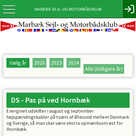
MARBÆK SEJL- OG MOTORBÅDSKLUB
Vælg år
2026
2025
2024
Alle (tidligere år)
DS - Pas på ved Hornbæk
Energinet udskifter i august og september
højspændingskabler på tværs af Øresund mellem Danmark
og Sverige, så man skal være ekstra opmærksom øst for
Hornbæk.